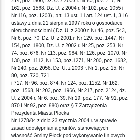
214, poz.1806, Dz. U. z 2003 r. Nr 80, poz. 717, Nr
162, poz. 1568, Dz. U. z 2004 r. Nr 102, poz. 1055 i
Nr 116, poz. 1203) , art. 13 ust. 1 i art. 124 ust. 1, 3 i 6
ustawy z dnia 21 sierpnia 1997 roku o gospodarce
nieruchomościami ( Dz. U. z 2000 r. Nr 46, poz. 543,
Nr 6, poz. 70, Dz. U. z 2001 r. Nr 129, poz. 1447, Nr
154, poz. 1800, Dz. U. z 2002 r. Nr 25, poz. 253, Nr
74, poz. 676, Nr 113, poz. 984, Nr 126, poz. 1070, Nr
130, poz. 1112, Nr 153, poz.1271, Nr 200, poz. 1682,
Nr 240, poz. 2058, Dz. U. z 2003 r. Nr 1, poz. 15, Nr
80, poz. 720, 721
i 717, Nr 96, poz. 874, Nr 124, poz. 1152, Nr 162,
poz. 1568, Nr 203, poz. 1966, Nr 217, poz. 2124, dz.
U. z 2004 r. Nr 6, poz. 39, Nr 19, poz. 177, Nr 91, poz.
870 i Nr 92, poz. 880) oraz § 7 Zarządzenia
Prezydenta Miasta Płocka
Nr 1278/04 z dnia 23 stycznia 2004 r. w sprawie
zasad udostępniania gruntów stanowiących
własność Gminy Płock pod wykonywanie liniowych