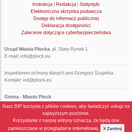
Instrukcja
|
Redakcja
|
Statystyki
Elektroniczna skrzynka podawcza
Dostęp do informacji publicznej
Deklaracja dostępności
Zalecenie dotyczące cyberbezpieczeństwa
Urząd Miasta Płocka
, pl. Stary Rynek 1
E-mail: info@plock.eu
Inspektorem ochrony danych jest Grzegorz Szajerka.
Kontakt: iod@plock.eu
Gmina - Miasto Płock
Pl. Stary Rynek 1
Nasz BIP korzysta z plików cookies, aby świadczyć usługi na
09-400 Płock
najwyższym poziomie.
NIP: 774-31-35-712
Korzystanie z naszej witryny oznacza, że będą one
Regon: 611016086
zamieszczane w przeglądarce internetowej.
X Zamknij