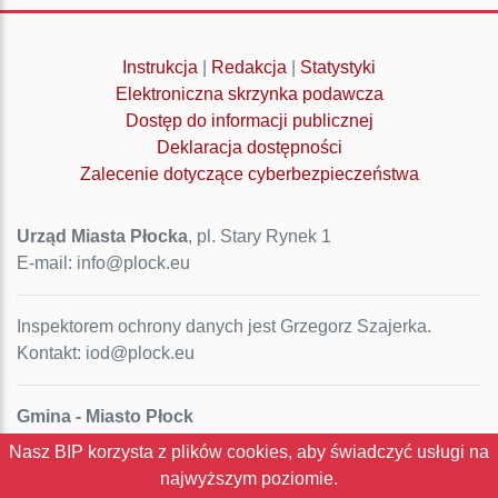
Instrukcja
|
Redakcja
|
Statystyki
Elektroniczna skrzynka podawcza
Dostęp do informacji publicznej
Deklaracja dostępności
Zalecenie dotyczące cyberbezpieczeństwa
Urząd Miasta Płocka
, pl. Stary Rynek 1
E-mail: info@plock.eu
Inspektorem ochrony danych jest Grzegorz Szajerka.
Kontakt: iod@plock.eu
Gmina - Miasto Płock
Pl. Stary Rynek 1
Nasz BIP korzysta z plików cookies, aby świadczyć usługi na
09-400 Płock
najwyższym poziomie.
NIP: 774-31-35-712