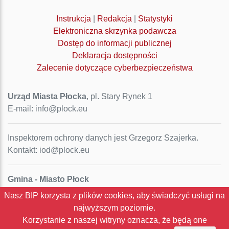
Instrukcja
|
Redakcja
|
Statystyki
Elektroniczna skrzynka podawcza
Dostęp do informacji publicznej
Deklaracja dostępności
Zalecenie dotyczące cyberbezpieczeństwa
Urząd Miasta Płocka
, pl. Stary Rynek 1
E-mail: info@plock.eu
Inspektorem ochrony danych jest Grzegorz Szajerka.
Kontakt: iod@plock.eu
Gmina - Miasto Płock
Pl. Stary Rynek 1
Nasz BIP korzysta z plików cookies, aby świadczyć usługi na
09-400 Płock
najwyższym poziomie.
NIP: 774-31-35-712
Korzystanie z naszej witryny oznacza, że będą one
Regon: 611016086