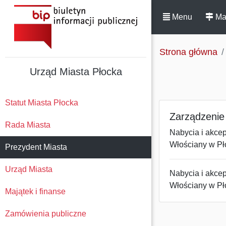
Menu
Ma
Strona główna
Urząd Miasta Płocka
Statut Miasta Płocka
Zarządzenie 
Rada Miasta
Nabycia i akcep
Włościany w Pł
Prezydent Miasta
Urząd Miasta
Nabycia i akcep
Włościany w Pł
Majątek i finanse
Zamówienia publiczne