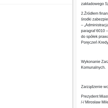
zakładowego Sp
2.Źródłem fina
środki zabezpi
– „Administracj
paragraf 6010 –
do spółek praw
Poręczeń Kredy
Wykonanie Zarz
Komunalnych.
Zarządzenie wc
Prezydent Mias
/-/ Mirosław Mil