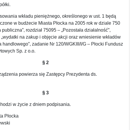
ółki.
nsowania wkładu pieniężnego, określonego w ust. 1 będą
eczone w budżecie Miasta Płocka na 2005 rok w dziale 750
a publiczna”, rozdział 75095 – „Pozostała działalność”,
 „wydatki na zakup i objęcie akcji oraz wniesienie wkładów
a handlowego”, zadanie Nr 120/WGKIII/I/G – Płocki Fundusz
towych Sp. z o.o.
§ 2
ądzenia powierza się Zastępcy Prezydenta ds.
§ 3
hodzi w życie z dniem podpisania.
ta Płocka
ewski