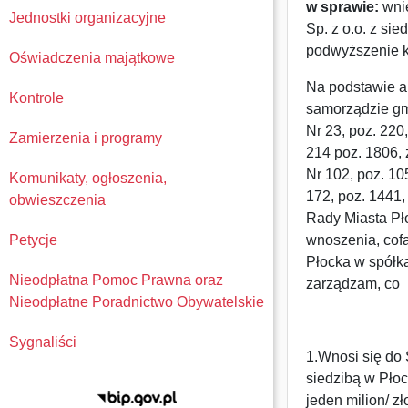
w sprawie:
wnie
Jednostki organizacyjne
Sp. z o.o. z si
podwyższenie k
Oświadczenia majątkowe
Na podstawie ar
Kontrole
samorządzie gmi
Nr 23, poz. 220
Zamierzenia i programy
214 poz. 1806, 
Nr 102, poz. 10
Komunikaty, ogłoszenia,
172, poz. 1441,
obwieszczenia
Rady Miasta Pł
Petycje
wnoszenia, cofa
Płocka w spółka
Nieodpłatna Pomoc Prawna oraz
zarządzam, co 
Nieodpłatne Poradnictwo Obywatelskie
Sygnaliści
1.Wnosi się do 
siedzibą w Płoc
jeden milion/ z