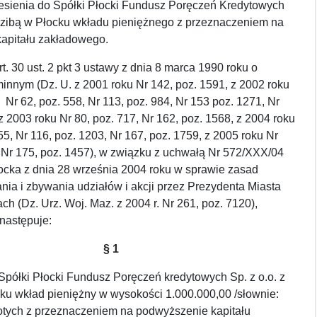
sienia do Spółki Płocki Fundusz Poręczeń Kredytowych
edzibą w Płocku wkładu pieniężnego z przeznaczeniem na
apitału zakładowego.
t. 30 ust. 2 pkt 3 ustawy z dnia 8 marca 1990 roku o
nnym (Dz. U. z 2001 roku Nr 142, poz. 1591, z 2002 roku
, Nr 62, poz. 558, Nr 113, poz. 984, Nr 153 poz. 1271, Nr
z 2003 roku Nr 80, poz. 717, Nr 162, poz. 1568, z 2004 roku
55, Nr 116, poz. 1203, Nr 167, poz. 1759, z 2005 roku Nr
 Nr 175, poz. 1457), w związku z uchwałą Nr 572/XXX/04
ocka z dnia 28 września 2004 roku w sprawie zasad
nia i zbywania udziałów i akcji przez Prezydenta Miasta
ch (Dz. Urz. Woj. Maz. z 2004 r. Nr 261, poz. 7120),
następuje:
§ 1
Spółki Płocki Fundusz Poręczeń kredytowych Sp. z o.o. z
ku wkład pieniężny w wysokości 1.000.000,00 /słownie:
łotych z przeznaczeniem na podwyższenie kapitału