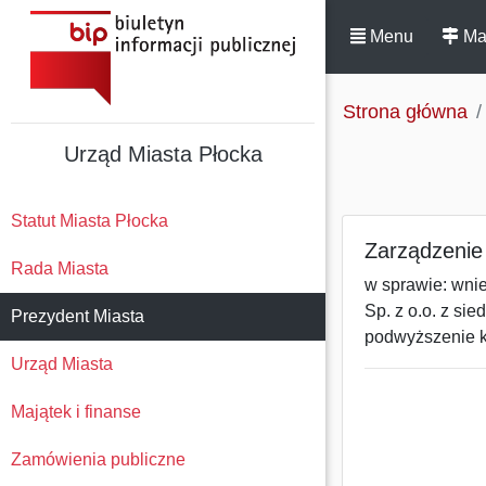
Menu
Ma
Strona główna
Urząd Miasta Płocka
Statut Miasta Płocka
Zarządzenie 
Rada Miasta
w sprawie: wni
Sp. z o.o. z si
Prezydent Miasta
podwyższenie k
Urząd Miasta
Majątek i finanse
Zamówienia publiczne