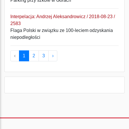
Parking przy szkole w Górach
Interpelacja: Andrzej Aleksandrowicz / 2018-08-23 /
2583
Flaga Polski w związku ze 100-leciem odzyskania
niepodległości
‹
1
2
3
›