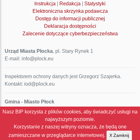
Instrukcja
|
Redakcja
|
Statystyki
Elektroniczna skrzynka podawcza
Dostęp do informacji publicznej
Deklaracja dostępności
Zalecenie dotyczące cyberbezpieczeństwa
Urząd Miasta Płocka
, pl. Stary Rynek 1
E-mail: info@plock.eu
Inspektorem ochrony danych jest Grzegorz Szajerka.
Kontakt: iod@plock.eu
Gmina - Miasto Płock
Pl. Stary Rynek 1
Nasz BIP korzysta z plików cookies, aby świadczyć usługi na
09-400 Płock
najwyższym poziomie.
NIP: 774-31-35-712
Korzystanie z naszej witryny oznacza, że będą one
Regon: 611016086
zamieszczane w przeglądarce internetowej.
X Zamknij