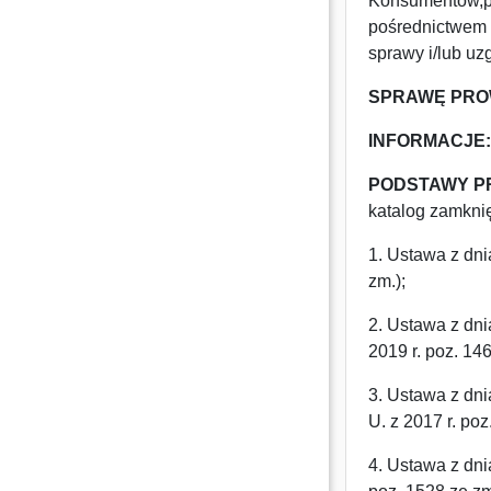
Konsumentów,pl.
pośrednictwem p
sprawy i/lub u
SPRAWĘ PRO
INFORMACJE
PODSTAWY P
katalog zamknię
1. Ustawa z dni
zm.);
2. Ustawa z dn
2019 r. poz. 14
3. Ustawa z dni
U. z 2017 r. po
4. Ustawa z dni