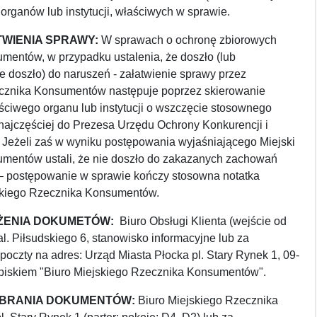
rganów lub instytucji, właściwych w sprawie.
WIENIA SPRAWY:
W sprawach o ochronę zbiorowych
mentów, w przypadku ustalenia, że doszło (lub
 doszło) do naruszeń - załatwienie sprawy przez
cznika Konsumentów następuje poprzez skierowanie
ściwego organu lub instytucji o wszczęcie stosownego
najczęściej do Prezesa Urzędu Ochrony Konkurencji i
Jeżeli zaś w wyniku postępowania wyjaśniającego Miejski
mentów ustali, że nie doszło do zakazanych zachowań
 – postępowanie w sprawie kończy stosowna notatka
skiego Rzecznika Konsumentów.
OŻENIA DOKUMETÓW:
Biuro Obsługi Klienta (wejście od
 al. Piłsudskiego 6, stanowisko informacyjne lub za
oczty na adres: Urząd Miasta Płocka pl. Stary Rynek 1, 09-
opiskiem "Biuro Miejskiego Rzecznika Konsumentów".
EBRANIA DOKUMENTÓW:
Biuro Miejskiego Rzecznika