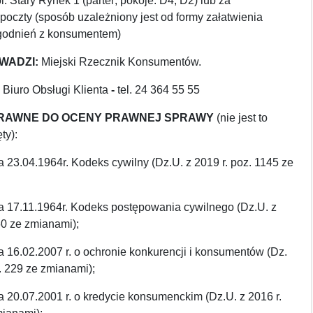
 Stary Rynek 1 (parter; pokoje: D4, D2) lub za
oczty (sposób uzależniony jest od formy załatwienia
zgodnień z konsumentem)
WADZI:
Miejski Rzecznik Konsumentów.
:
Biuro Obsługi Klienta
-
tel. 24 364 55 55
RAWNE DO OCENY PRAWNEJ SPRAWY
(nie jest to
ty):
a 23.04.1964r. Kodeks cywilny (Dz.U. z 2019 r. poz. 1145 ze
ia 17.11.1964r. Kodeks postępowania cywilnego (Dz.U. z
60 ze zmianami);
a 16.02.2007 r. o ochronie konkurencji i konsumentów (Dz.
z. 229 ze zmianami);
a 20.07.2001 r. o kredycie konsumenckim (Dz.U. z 2016 r.