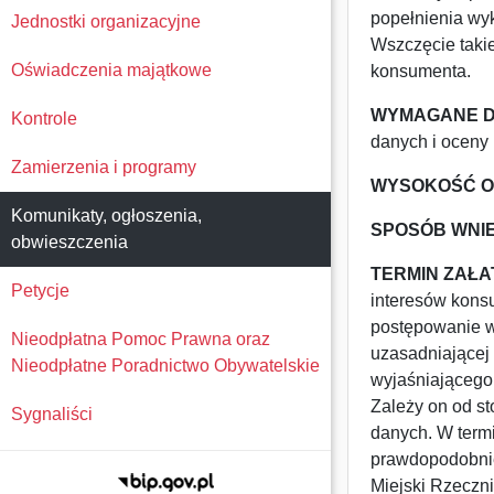
popełnienia wy
Jednostki organizacyjne
Wszczęcie taki
Oświadczenia majątkowe
konsumenta.
WYMAGANE D
Kontrole
danych i oceny
Zamierzenia i programy
WYSOKOŚĆ O
Komunikaty, ogłoszenia,
SPOSÓB WNIE
obwieszczenia
TERMIN ZAŁA
Petycje
interesów kons
postępowanie wy
Nieodpłatna Pomoc Prawna oraz
uzasadniającej
Nieodpłatne Poradnictwo Obywatelskie
wyjaśniającego
Zależy on od s
Sygnaliści
danych. W termi
prawdopodobnie
Miejski Rzeczn