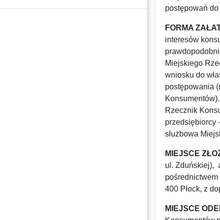
postępowań do o
FORMA ZAŁAT
interesów konsu
prawdopodobnie
Miejskiego Rze
wniosku do wła
postępowania (
Konsumentów). 
Rzecznik Konsu
przedsiębiorcy
służbowa Miej
MIEJSCE ZŁ
ul. Zduńskiej),
pośrednictwem p
400 Płock, z d
MIEJSCE OD