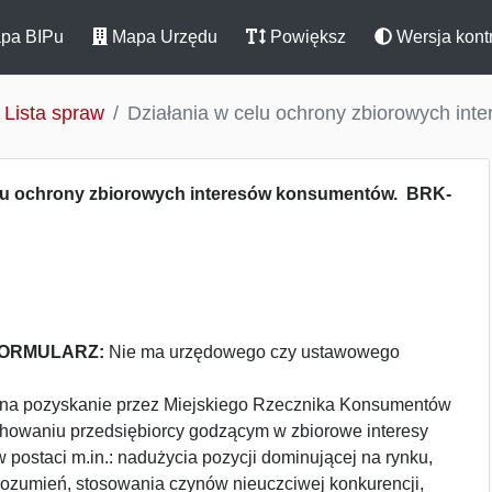
pa BIPu
Mapa Urzędu
Powiększ
Wersja kont
Lista spraw
Działania w celu ochrony zbiorowych in
elu ochrony zbiorowych interesów konsumentów. BRK-
FORMULARZ:
Nie ma urzędowego czy ustawowego
na pozyskanie przez Miejskiego Rzecznika Konsumentów
achowaniu przedsiębiorcy godzącym w zbiorowe interesy
postaci m.in.: nadużycia pozycji dominującej na rynku,
ozumień, stosowania czynów nieuczciwej konkurencji,