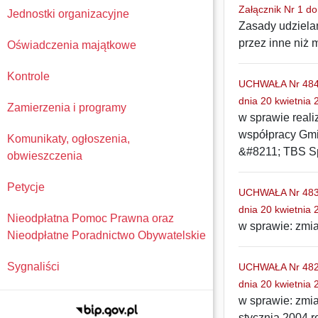
Załącznik Nr 1 d
Jednostki organizacyjne
Zasady udziela
przez inne niż 
Oświadczenia majątkowe
Kontrole
UCHWAŁA Nr 484/
dnia 20 kwietnia 
Zamierzenia i programy
w sprawie real
współpracy Gmi
Komunikaty, ogłoszenia,
&#8211; TBS Sp.
obwieszczenia
Petycje
UCHWAŁA Nr 483/
dnia 20 kwietnia 
Nieodpłatna Pomoc Prawna oraz
w sprawie: zmi
Nieodpłatne Poradnictwo Obywatelskie
Sygnaliści
UCHWAŁA Nr 482/
dnia 20 kwietnia 
w sprawie: zmi
stycznia 2004 