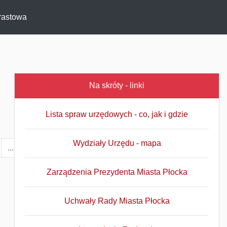
rastowa
Na skróty - linki
Lista spraw urzędowych - co, jak i gdzie
Wydziały Urzędu - mapa
...
2985
2986
›
Zarządzenia Prezydenta Miasta Płocka
Uchwały Rady Miasta Płocka