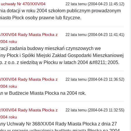
o uchwały Nr 470/XXIV/04
22 lata temu (2004-04-23 11:45:12)
nia dotacji w roku 2004 szkołom publicznym prowadzonym
miasto Płock osoby prawne lub fizyczne.
XXIV/04 Rady Miasta Płocka z
22 lata temu (2004-04-23 11:41:41)
2004 roku
izacji zadania budowy mieszkań czynszowych we
ny Płock i Spółki Miejski Zakład Gospodarki Mieszkaniowej
 z o.o. z siedzibą w Płocku w latach 2004 &#8211; 2005.
XXIV/04 Rady Miasta Płocka z
22 lata temu (2004-04-23 11:36:52)
2004 roku
an w Budżecie Miasta Płocka na 2004 rok.
XXIV/04 Rady Miasta Płocka z
22 lata temu (2004-04-23 11:32:55)
2004 roku
any Uchwały Nr 368/XX/04 Rady Miasta Płocka z dnia 27
roku w sprawie uchwalenia budżetu miasta Płocka na 2004