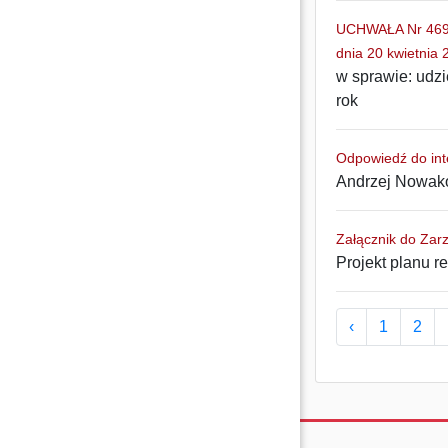
UCHWAŁA Nr 469/
dnia 20 kwietnia 
w sprawie: udz
rok
Odpowiedź do inte
Andrzej Nowako
Załącznik do Zar
Projekt planu 
‹
1
2