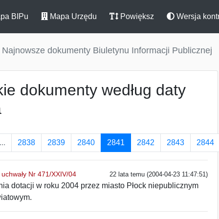
pa BIPu
Mapa Urzędu
Powiększ
Wersja kont
Najnowsze dokumenty Biuletynu Informacji Publicznej
ie dokumenty według daty
a
...
2838
2839
2840
2841
2842
2843
2844
o uchwały Nr 471/XXIV/04
22 lata temu (2004-04-23 11:47:51)
ia dotacji w roku 2004 przez miasto Płock niepublicznym
iatowym.