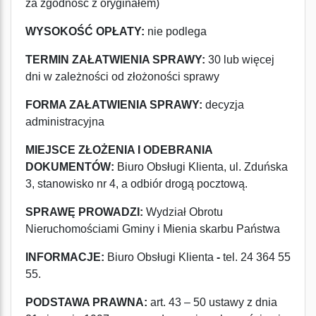
za zgodność z oryginałem)
WYSOKOŚĆ OPŁATY:
nie podlega
TERMIN ZAŁ
A
TWIENIA SPRAWY:
30 lub więcej
dni w zależności od złożoności sprawy
FORMA ZAŁATWIENIA SPRAWY:
decyzja
administracyjna
MIEJSCE ZŁOŻENIA I ODEBRANIA
DOKUMENTÓW:
Biuro Obsługi Klienta, ul. Zduńska
3, stanowisko nr 4,
a odbiór drogą pocztową.
SPRAWĘ PROWADZI:
Wydział Obrotu
Nieruchomościami Gminy i Mienia skarbu Państwa
INFORMACJE:
Biuro Obsługi Klienta
-
tel. 24 364 55
55.
PODSTAWA PRAWNA:
art. 43 – 50 ustawy z dnia