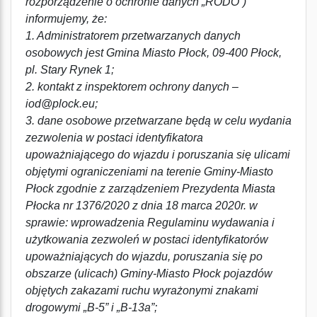
rozporządzenie o ochronie danych „RODO”)
informujemy, że:
1. Administratorem przetwarzanych danych
osobowych jest Gmina Miasto Płock, 09-400 Płock,
pl. Stary Rynek 1;
2. kontakt z inspektorem ochrony danych –
iod@plock.eu;
3. dane osobowe przetwarzane będą w celu wydania
zezwolenia w postaci identyfikatora
upoważniającego do wjazdu i poruszania się ulicami
objętymi ograniczeniami na terenie Gminy-Miasto
Płock zgodnie z zarządzeniem Prezydenta Miasta
Płocka nr 1376/2020 z dnia 18 marca 2020r. w
sprawie: wprowadzenia Regulaminu wydawania i
użytkowania zezwoleń w postaci identyfikatorów
upoważniających do wjazdu, poruszania się po
obszarze (ulicach) Gminy-Miasto Płock pojazdów
objętych zakazami ruchu wyrażonymi znakami
drogowymi „B-5” i „B-13a”;