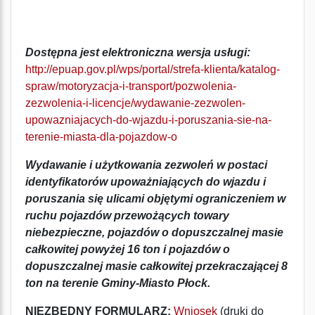
Dostępna jest elektroniczna wersja usługi:
http://epuap.gov.pl/wps/portal/strefa-klienta/katalog-
spraw/motoryzacja-i-transport/pozwolenia-
zezwolenia-i-licencje/wydawanie-zezwolen-
upowazniajacych-do-wjazdu-i-poruszania-sie-na-
terenie-miasta-dla-pojazdow-o
Wydawanie i użytkowania zezwoleń w postaci
identyfikatorów upoważniających do wjazdu i
poruszania się ulicami objętymi ograniczeniem w
ruchu pojazdów przewożących towary
niebezpieczne, pojazdów o dopuszczalnej masie
całkowitej powyżej 16 ton i pojazdów o
dopuszczalnej masie całkowitej przekraczającej 8
ton na terenie Gminy-Miasto Płock.
NIEZBĘDNY FORMULARZ:
Wniosek
(druki do