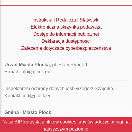
Instrukcja
|
Redakcja
|
Statystyki
Elektroniczna skrzynka podawcza
Dostęp do informacji publicznej
Deklaracja dostępności
Zalecenie dotyczące cyberbezpieczeństwa
Urząd Miasta Płocka
, pl. Stary Rynek 1
E-mail: info@plock.eu
Inspektorem ochrony danych jest Grzegorz Szajerka.
Kontakt: iod@plock.eu
Gmina - Miasto Płock
Pl. Stary Rynek 1
Nasz BIP korzysta z plików cookies, aby świadczyć usługi na
09-400 Płock
najwyższym poziomie.