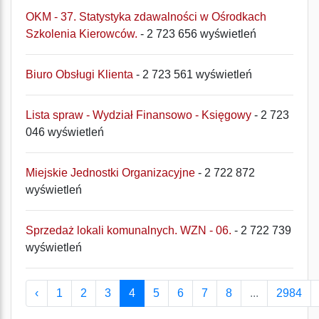
OKM - 37. Statystyka zdawalności w Ośrodkach
Szkolenia Kierowców.
- 2 723 656 wyświetleń
Biuro Obsługi Klienta
- 2 723 561 wyświetleń
Lista spraw - Wydział Finansowo - Księgowy
- 2 723
046 wyświetleń
Miejskie Jednostki Organizacyjne
- 2 722 872
wyświetleń
Sprzedaż lokali komunalnych. WZN - 06.
- 2 722 739
wyświetleń
‹
1
2
3
4
5
6
7
8
...
2984