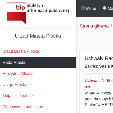
Menu
Ma
Strona główna
Urząd Miasta Płocka
Statut Miasta Płocka
Uchwały Rad
Rada Miasta
Zakres:
Sesja X
Prezydent Miasta
Uchwała Nr 600
Urząd Miasta
roku
w sprawie wyra
Majątek i finanse
posrebrzanych 
Platerów HEFR
Zamówienia publiczne