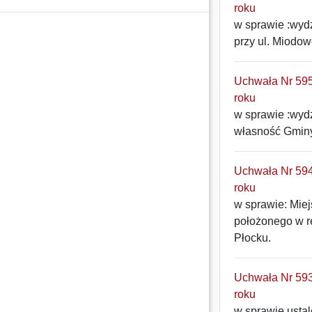
roku
w sprawie :wyd
przy ul. Miodow
Uchwała Nr 595
roku
w sprawie :wyd
własność Gminy
Uchwała Nr 594
roku
w sprawie: Mie
położonego w rej
Płocku.
Uchwała Nr 593
roku
w sprawie usta