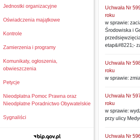
Jednostki organizacyjne
Uchwała Nr 599
roku
Oświadczenia majątkowe
w sprawie: zac
Środowiska i G
Kontrole
przedsięwzięcia
etap&#8221;- z
Zamierzenia i programy
Komunikaty, ogłoszenia,
Uchwała Nr 598
obwieszczenia
roku
w sprawie: zmi
Petycje
Uchwała Nr 597
Nieodpłatna Pomoc Prawna oraz
roku
Nieodpłatne Poradnictwo Obywatelskie
w sprawie: wyd
Sygnaliści
przy ulicy Medy
Uchwała Nr 596