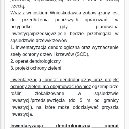
trzecią.
Wraz z wnioskiem Wnioskodawca zobowiązany jest
do przedłożenia poniższych opracowań, w
przypadku gdy planowana
inwestycja/przedsięwzięcie będzie przebiegała w
sąsiedztwie drzew/krzewów:
1. inwentaryzacja dendrologiczna oraz wyznaczenie
strefy ochrony drzew i krzewów (SOD),
2. operat dendrologiczny,
3. projekt ochrony zieleni,
Inwentaryzacja, operat dendrologiczny oraz projekt
ochrony zieleni ma obejmować również
egzemplarze
roślin zlokalizowane w sąsiedztwie
inwestycji/przedsięwzięcia (do 5 m od granicy
inwestycji), na które może oddziaływać przyszła
inwestycja.
Inwentaryzacja dendrologiczna, operat