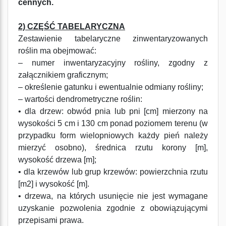
cennych.
2) CZĘŚĆ TABELARYCZNA
Zestawienie tabelaryczne zinwentaryzowanych
roślin ma obejmować:
– numer inwentaryzacyjny rośliny, zgodny z
załącznikiem graficznym;
– określenie gatunku i ewentualnie odmiany rośliny;
– wartości dendrometryczne roślin:
• dla drzew: obwód pnia lub pni [cm] mierzony na
wysokości 5 cm i 130 cm ponad poziomem terenu (w
przypadku form wielopniowych każdy pień należy
mierzyć osobno), średnica rzutu korony [m],
wysokość drzewa [m];
• dla krzewów lub grup krzewów: powierzchnia rzutu
[m2] i wysokość [m].
• drzewa, na których usunięcie nie jest wymagane
uzyskanie pozwolenia zgodnie z obowiązującymi
przepisami prawa.