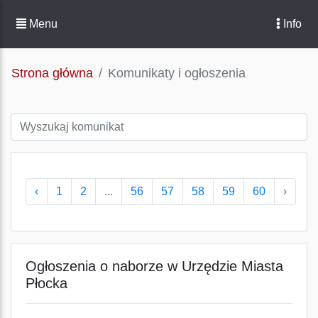
Menu
Info
Strona główna
Komunikaty i ogłoszenia
‹
1
2
...
56
57
58
59
60
›
Ogłoszenia o naborze w Urzędzie Miasta
Płocka