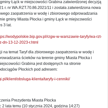
i gminy Łąck w miejscowości Grabina zatwierdzonej decyzją
21 r. nr WA.RZT.70.86.2021/11 i została zatwierdzona nowa
orowego zaopatrzenia w wodę i zbiorowego odprowadzania
enie gminy Miasta Płocka i gminy Łąck w miejscowości
 3 lat.
tps://wodypolskie.bip.gov.pl/rzgw-w-warszawie-taryfy/wa-rzt-
z-dn-13-12-2023-r.html
ji na temat Taryf dla zbiorowego zaopatrzenia w wodę i
rowadzania ścieków na terenie gminy Miasta Płocka i
ejscowości Grabina jest dostępnych na stronie
odociągów Płockich pod adresem:
i.pl/klient/obsluga-klienta/taryfy-i-cenniki/
zenia Prezydenta Miasta Płocka
:
2 lata temu (10 stycznia 2024, godzina 14:27)