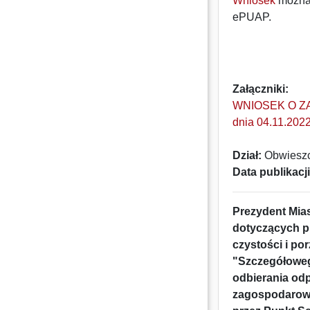
Wniosek
można 
ePUAP.
Załączniki:
WNIOSEK O Z
dnia 04.11.202
Dział:
Obwieszc
Data publikacji
Prezydent Mias
dotyczących p
czystości i po
"Szczegółoweg
odbierania od
zagospodarowa