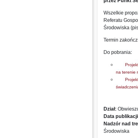
przez Punkt S
Wszelkie propoz
Referatu Gospo
Środowiska (pi
Termin zakończ
Do pobrania:
Projek
na terenie 
Projek
świadczeni
Dział:
Obwieszc
Data publikacji
Nadzór nad tre
Środowiska