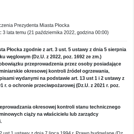
zenia Prezydenta Miasta Płocka
:
3 lata temu (21 października 2022, godzina 00:00)
a Płocka zgodnie z art. 3 ust. 5 ustawy z dnia 5 sierpnia
tku węglowym (Dz.U. z 2022, poz. 1692 ze zm.)
obowiązku przeprowadzenia przez osoby posiadające
ominiarskie okresowej kontroli źródeł ogrzewania,
pisami wydanymi na podstawie art. 13 ust 1 i 2 ustawy z
1 r. o ochronie przeciwpożarowej (Dz.U. z 2021 r. poz.
eprowadzania okresowej kontroli stanu technicznego
inowych ciąży na właścicielu lub zarządcy
.
62 ust.1 ustawy z dnia 7 lipca 1994 r. Prawo budowlane (Dz.