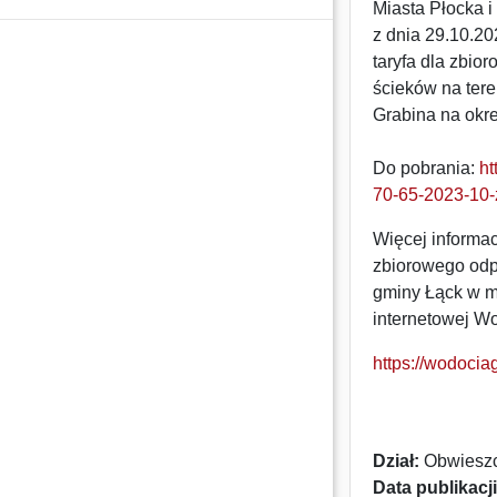
Miasta Płocka 
z dnia 29.10.20
taryfa dla zbi
ścieków na ter
Grabina na okres
Do pobrania:
ht
70-65-2023-10-
Więcej informac
zbiorowego odp
gminy Łąck w mi
internetowej W
https://wodociag
Dział:
Obwieszc
Data publikacji