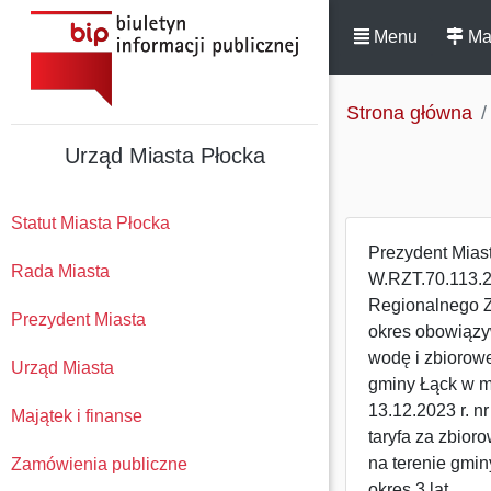
Menu
Ma
Strona główna
Urząd Miasta Płocka
Statut Miasta Płocka
Prezydent Miast
Rada Miasta
W.RZT.70.113.2
Regionalnego Z
Prezydent Miasta
okres obowiązy
wodę i zbiorow
Urząd Miasta
gminy Łąck w m
13.12.2023 r. 
Majątek i finanse
taryfa za zbio
na terenie gmin
Zamówienia publiczne
okres 3 lat.