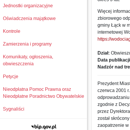
Jednostki organizacyjne
Więcej informac
zbiorowego odp
Oświadczenia majątkowe
gminy Łąck w mi
Kontrole
internetowej W
https://wodocia
Zamierzenia i programy
Dział:
Obwieszc
Komunikaty, ogłoszenia,
Data publikacji
obwieszczenia
Nadzór nad tre
Petycje
Prezydent Miast
Nieodpłatna Pomoc Prawna oraz
czerwca 2001 r
Nieodpłatne Poradnictwo Obywatelskie
odprowadzaniu śc
zgodnie z Decy
Sygnaliści
przez Dyrektor
został skrócon
zaopatrzenie w