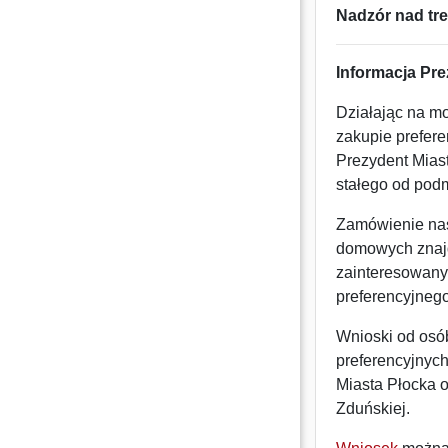
Nadzór nad tre
Informacja Pre
Działając na mo
zakupie prefer
Prezydent Miast
stałego od pod
Zamówienie nas
domowych znajd
zainteresowany
preferencyjnego
Wnioski od osó
preferencyjnyc
Miasta Płocka o
Zduńskiej.