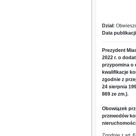
Dział:
Obwieszc
Data publikacji
Prezydent Miast
2022 r. o doda
przypomina o 
kwalifikacje k
zgodnie z prze
24 sierpnia 199
869 ze zm.).
Obowiązek prz
przewodów kom
nieruchomości
Zgodnie z art. 