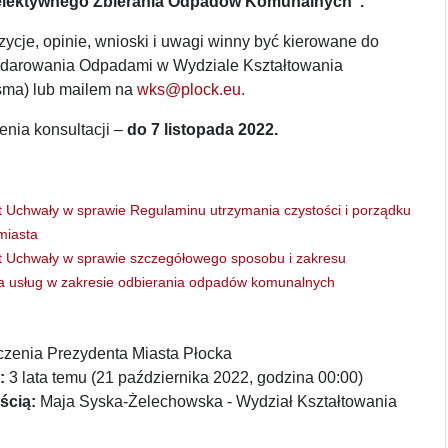
elektywnego Zbierania Odpadów Komunalnych".
ycje, opinie, wnioski i uwagi winny być kierowane do
darowania Odpadami w Wydziale Kształtowania
sma) lub mailem na
wks@plock.eu.
enia konsultacji –
do 7 listopada 2022.
t Uchwały w sprawie Regulaminu utrzymania czystości i porządku
miasta
t Uchwały w sprawie szczegółowego sposobu i zakresu
a usług w zakresie odbierania odpadów komunalnych
zenia Prezydenta Miasta Płocka
:
3 lata temu (21 października 2022, godzina 00:00)
ścią:
Maja Syska-Żelechowska - Wydział Kształtowania