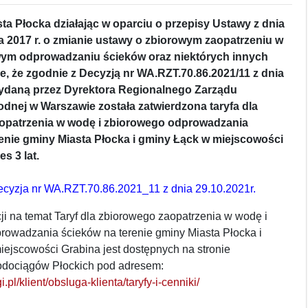
ta Płocka działając w oparciu o przepisy Ustawy z dnia
a 2017 r. o zmianie ustawy o zbiorowym zaopatrzeniu w
wym odprowadzaniu ścieków oraz niektórych innych
e, że zgodnie z Decyzją nr WA.RZT.70.86.2021/11 z dnia
 wydaną przez Dyrektora Regionalnego Zarządu
nej w Warszawie została zatwierdzona taryfa dla
opatrzenia w wodę i zbiorowego odprowadzania
enie gminy Miasta Płocka i gminy Łąck w miejscowości
s 3 lat.
cyzja nr WA.RZT.70.86.2021_11 z dnia 29.10.2021r.
ji na temat Taryf dla zbiorowego zaopatrzenia w wodę i
rowadzania ścieków na terenie gminy Miasta Płocka i
ejscowości Grabina jest dostępnych na stronie
odociągów Płockich pod adresem:
i.pl/klient/obsluga-klienta/taryfy-i-cenniki/