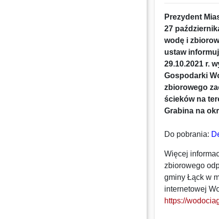
Prezydent Mias
27 październik
wodę i zbioro
ustaw informuj
29.10.2021 r.
Gospodarki Wod
zbiorowego za
ścieków na ter
Grabina na okre
Do pobrania:
De
Więcej informac
zbiorowego odp
gminy Łąck w mi
internetowej W
https://wodociag