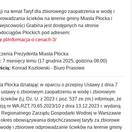
ji na temat Taryf dla zbiorowego zaopatrzenia w wodę i
rowadzania ścieków na terenie gminy Miasta Płocka i
ejscowości Grabina jest dostępnych na stronie
odociągów Płockich pod adresem:
gi.pl/informacja-o-cenach-3/
zenia Prezydenta Miasta Płocka
:
7 miesięcy temu (17 grudnia 2025, godzina 08:00)
ścią:
Konrad Kozłowski - Biuro Prasowe
a Płocka działając w oparciu o przepisy Ustawy z dnia 7
. ustawy o zbiorowym zaopatrzeniu w wodę i zbiorowym
ieków (t.j. Dz. U. z 2023 r. poz. 537 ze zm.) informuje, że
zją nr WA.RZT.70.65.2023/10 z dnia 13.12.2023 r. wydaną
a Regionalnego Zarządu Gospodarki Wodnej w Warszawie
y okres obowiązywania dotychczasowej taryfy za zbiorowe
 wodę i zbiorowe odprowadzanie ścieków na terenie gminy