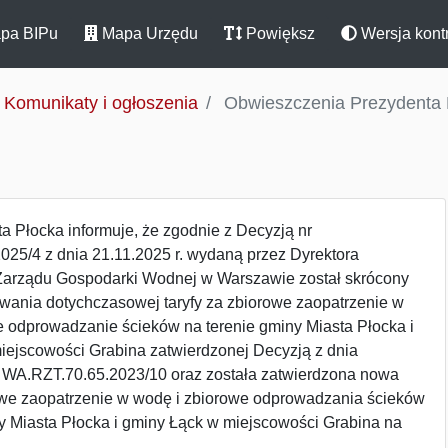
pa BIPu
Mapa Urzędu
Powiększ
Wersja kont
Komunikaty i ogłoszenia
Obwieszczenia Prezydenta 
a Płocka informuje, że zgodnie z Decyzją nr
025/4 z dnia 21.11.2025 r.
wydaną przez Dyrektora
arządu Gospodarki Wodnej w Warszawie został skrócony
wania dotychczasowej taryfy za zbiorowe zaopatrzenie w
e odprowadzanie ścieków na terenie gminy Miasta Płocka i
iejscowości Grabina zatwierdzonej Decyzją z dnia
nr WA.RZT.70.65.2023/10 oraz została zatwierdzona nowa
rowe zaopatrzenie w wodę i zbiorowe odprowadzania ścieków
y Miasta Płocka i gminy Łąck w miejscowości Grabina na