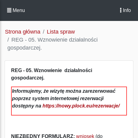
Menu
Info
Strona główna
Lista spraw
REG - 05. Wznowienie działalności
gospodarczej.
REG - 05. Wznowienie działalności
gospodarczej.
Informujemy, że wizytę można zarezerwować
poprzez system internetowej rezerwacji
dostępny na
https://nowy.plock.eu/rezerwacje/
NIEZBĘDNY FORMULARZ:
wniosek
(do