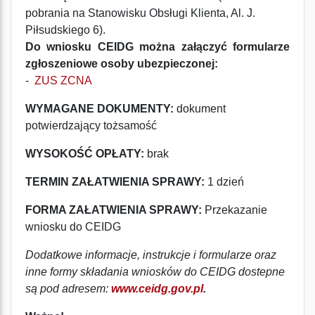
pobrania na Stanowisku Obsługi Klienta, Al. J.
Piłsudskiego 6).
Do wniosku CEIDG można załączyć formularze
zgłoszeniowe osoby ubezpieczonej:
-
ZUS ZCNA
WYMAGANE DOKUMENTY:
dokument
potwierdzający tożsamość
WYSOKOŚĆ OPŁATY:
brak
TERMIN ZAŁATWIENIA SPRAWY:
1 dzień
FORMA ZAŁATWIENIA SPRAWY:
Przekazanie
wniosku do CEIDG
Dodatkowe informacje, instrukcje i formularze oraz
inne formy składania wniosków do CEIDG dostepne
są pod adresem:
www.ceidg.gov.pl
.