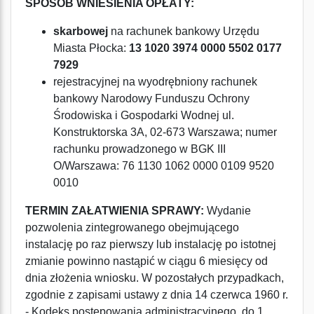
SPOSÓB WNIESIENIA OPŁATY:
skarbowej
na rachunek bankowy Urzędu
Miasta Płocka:
13 1020 3974 0000 5502 0177
7929
rejestracyjnej na wyodrębniony rachunek
bankowy Narodowy Funduszu Ochrony
Środowiska i Gospodarki Wodnej ul.
Konstruktorska 3A, 02-673 Warszawa; numer
rachunku prowadzonego w BGK III
O/Warszawa: 76 1130 1062 0000 0109 9520
0010
TERMIN ZAŁATWIENIA SPRAWY:
Wydanie
pozwolenia zintegrowanego obejmującego
instalację po raz pierwszy lub instalację po istotnej
zmianie powinno nastąpić w ciągu 6 miesięcy od
dnia złożenia wniosku. W pozostałych przypadkach,
zgodnie z zapisami ustawy z dnia 14 czerwca 1960 r.
- Kodeks postępowania administracyjnego, do 1