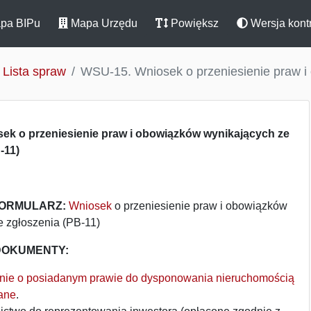
pa BIPu
Mapa Urzędu
Powiększ
Wersja kont
Lista spraw
WSU-15. Wniosek o przeniesienie praw i
ek o przeniesienie praw i obowiązków wynikających ze
-11)
FORMULARZ:
Wniosek
o przeniesienie praw i obowiązków
e zgłoszenia (PB-11)
OKUMENTY:
ie o posiadanym prawie do dysponowania nieruchomością
ane
.