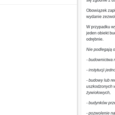
się zgodnie z u
Obowiązek zapła
wydanie zezwo
W przypadku wy
jeden obiekt bu
odrębnie.
Nie podlegają 
- budownictwa
- instytucji je
- budowy lub r
uszkodzonych w
żywiołowych,
- budynków prze
- pozwolenie n