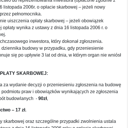
ctwo do reprezentowania inwestora (opłacone zgodnie z
6 listopada 2006r. o opłacie skarbowej – jeżeli nowy
 przez pełnomocnika.
nie uiszczenia opłaty skarbowej – jeżeli obowiązek
j opłaty wynika z ustawy z dnia 16 listopada 2006 r. o
ej.
chczasowego inwestora, który dokonał zgłoszenia.
 dziennika budowy w przypadku, gdy przeniesienie
nuje się po upływie 3 lat od dnia, w którym organ nie wniósł
PŁATY SKARBOWEJ:
a za wydanie decyzji o przeniesieniu zgłoszenia na budowę
o podmiotu praw i obowiązków wynikających ze zgłoszenia
bót budowlanych -
90zł
,
two – 17 zł.
y skarbowej oraz szczególne przypadki zwolnienia ustala