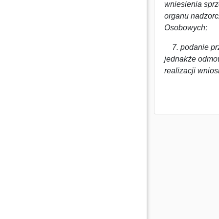
wniesienia spr
organu nadzorc
Osobowych;
7. podanie prz
jednakże odmo
realizacji wnios