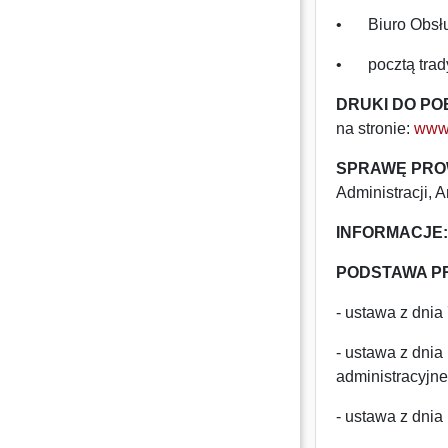
•
Biuro Obsłu
•
pocztą trad
DRUKI DO PO
na stronie:
www.
SPRAWĘ PRO
Administracji, 
INFORMACJE:
PODSTAWA P
- ustawa z dnia
- ustawa z dni
administracyjn
- ustawa z dnia