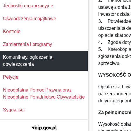
2.
Pełnomocni
Jednostki organizacyjne
ustawą z dnia 1
inwestor działa
Oświadczenia majątkowe
3.
Potwierdze
uiszczenia takie
Kontrole
opłacie skarbow
4.
Zgoda doty
Zamierzenia i programy
5.
Kserokopia
zgłoszenia doko
Komunikaty, ogłoszenia,
sprzeciwu.
obwieszczenia
WYSOKOŚĆ O
Petycje
Opłata skarbow
Nieodpłatna Pomoc Prawna oraz
na rzecz inneg
Nieodpłatne Poradnictwo Obywatelskie
dotyczącego ro
Sygnaliści
Za pełnomocnic
Wysokość opłat