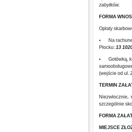
zabytków.
FORMA WNOS
Opłaty skarbow
•
Na rachune
Płocku:
13 102
•
Gotówką, ka
samoobsługoweg
(wejście od ul. 
TERMIN ZAŁA
Niezwłocznie, n
szczególnie sko
FORMA ZAŁAT
MIEJSCE ZŁO