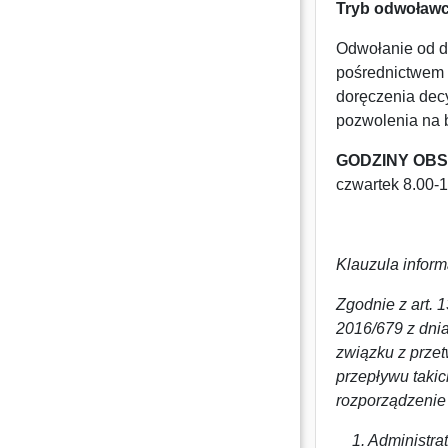
Tryb odwoławc
Odwołanie od d
pośrednictwem 
doręczenia dec
pozwolenia na 
GODZINY OBS
czwartek 8.00-1
Klauzula infor
Zgodnie z art.
2016/679 z dnia
związku z prze
przepływu taki
rozporządzenie
1. Administrat