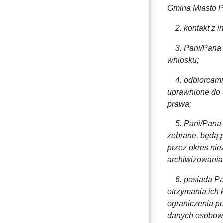
Gmina Miasto Pł
2. kontakt z i
3. Pani/Pana d
wniosku;
4. odbiorcami
uprawnione do 
prawa;
5. Pani/Pana d
zebrane, będą 
przez okres ni
archiwizowania
6. posiada Pa
otrzymania ich 
ograniczenia p
danych osobowy