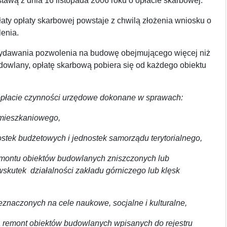
stawą z dnia 16 listopada 2006 roku o opłacie skarbowej.
ty opłaty skarbowej powstaje z chwilą złożenia wniosku o
lenia.
dawania pozwolenia na budowę obejmującego więcej niż
dowlany, opłatę skarbową pobiera się od każdego obiektu
opłacie czynności urzędowe dokonane w sprawach:
 mieszkaniowego,
dnostek budżetowych i jednostek samorządu terytorialnego,
emontu obiektów budowlanych zniszczonych lub
skutek działalności zakładu górniczego lub klęsk
znaczonych na cele naukowe, socjalne i kulturalne,
a remont obiektów budowlanych wpisanych do rejestru